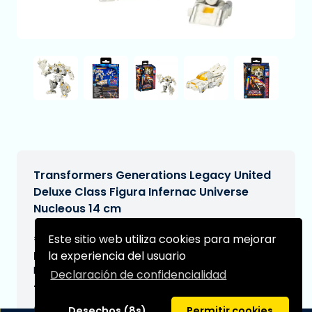
Transformers Generations Legacy United
Deluxe Class Figura Infernac Universe
Nucleous 14 cm
€31,99
Este sitio web utiliza cookies para mejorar
[Sujeto a cambios]
la experiencia del usuario
Fecha de entrega prevista:
N/A
Declaración de confidencialidad
Tipo:
Desechos (8s)
Permitir cookies