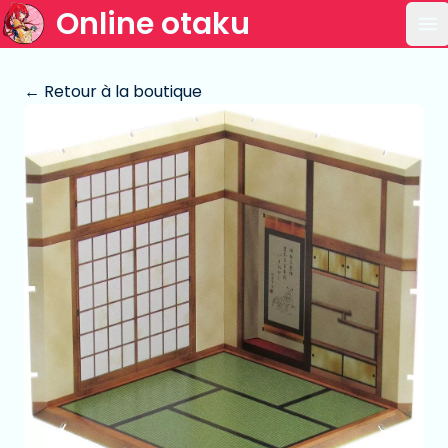
Online otaku
Ou
← Retour à la boutique