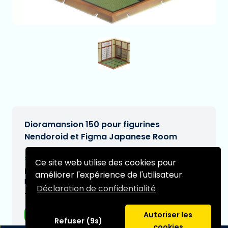
Dioramansion 150 pour figurines
Nendoroid et Figma Japanese Room
€27,99
[Sous réserve de modifications]
Ce site web utilise des cookies pour
Date de livraison prévue:
améliorer l'expérience de l'utilisateur
N/A
Déclaration de confidentialité
Type:
Figurines d'anime
Autoriser les
Refuser (9s)
cookies